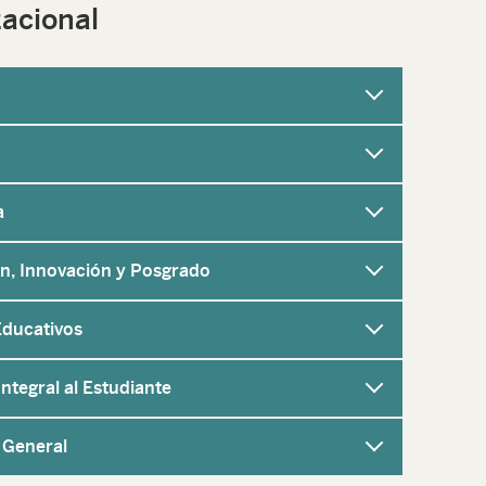
acional
a
ón, Innovación y Posgrado
Educativos
ntegral al Estudiante
 General